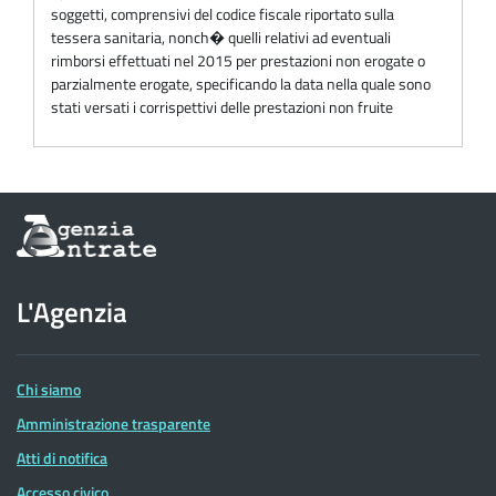
soggetti, comprensivi del codice fiscale riportato sulla
tessera sanitaria, nonch� quelli relativi ad eventuali
rimborsi effettuati nel 2015 per prestazioni non erogate o
parzialmente erogate, specificando la data nella quale sono
stati versati i corrispettivi delle prestazioni non fruite
Informazioni
sul
sito
dell'Agenzia
L'Agenzia
delle
Entrate
Chi siamo
Amministrazione trasparente
Atti di notifica
Accesso civico