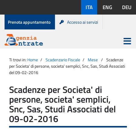
Salta
Lingue
ITA
ENG
DEU
al
disponibili:
contenuto
Menu
Prenota appuntamento
Accesso ai servizi
di
servizio
Apri
menu
Menu
Portale
princip
Agenzia
principale
Ti trovi in:
Home
Scadenzario Fiscale
Mese
Scadenze
Entrate
per Societa' di persone, societa' semplici, Snc, Sas, Studi Associati
del 09-02-2016
Scadenze per Societa' di
persone, societa' semplici,
Snc, Sas, Studi Associati del
09-02-2016