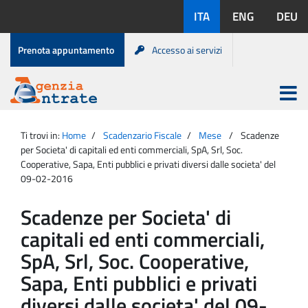
Salta
Lingue
ITA
ENG
DEU
al
disponibili:
contenuto
Menu
Prenota appuntamento
Accesso ai servizi
di
servizio
Apri
menu
Menu
Portale
princip
Agenzia
principale
Ti trovi in:
Home
Scadenzario Fiscale
Mese
Scadenze
Entrate
per Societa' di capitali ed enti commerciali, SpA, Srl, Soc.
Cooperative, Sapa, Enti pubblici e privati diversi dalle societa' del
09-02-2016
Scadenze per Societa' di
capitali ed enti commerciali,
SpA, Srl, Soc. Cooperative,
Sapa, Enti pubblici e privati
diversi dalle societa' del 09-