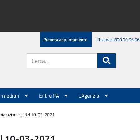
Prenota appuntamento
Chiamaci 800.90.96.96
Cerca
Cerca
nel
sito:
ermediari
Enti e PA
L'Agenzia
hiarazioni iva del 10-03-2021
del 10-03-2021