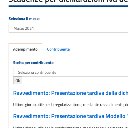
Seleziona il mese:
Adempimento
Contribuente
Adempimento
Scelta per contribuente:
Ravvedimento: Presentazione tardiva della dich
Ultimo giorno utile per la regolarizzazione, mediante ravvedimento, d
Ravvedimento: Presentazione tardiva Modello 
Ultimo giorno utile per la regolarizzazione, mediante ravvedimento, de