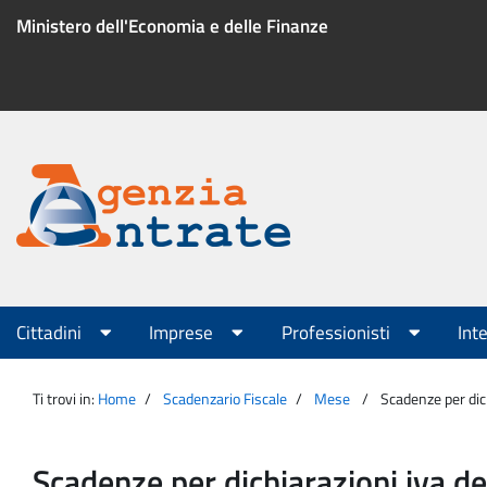
Salta
Ministero dell'Economia e delle Finanze
al
contenuto
Menu
di
servizio
Portale
Agenzia
Menu
Cittadini
Imprese
Professionisti
Int
principale
Entrate
Ti trovi in:
Home
Scadenzario Fiscale
Mese
Scadenze per dic
Scadenze per dichiarazioni iva 