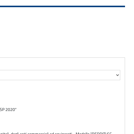
I SP 2020"
pitali, degli enti commerciali ed equiparati - Modello "REDDITI SC