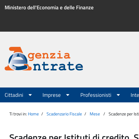
Salta
Ministero dell'Economia e delle Finanze
al
contenuto
Menu
di
servizio
Portale
Agenzia
Menu
Cittadini
Imprese
Professionisti
Int
principale
Entrate
Ti trovi in:
Home
Scadenzario Fiscale
Mese
Scadenze per Isti
Scadenze per Istituti di credito, 