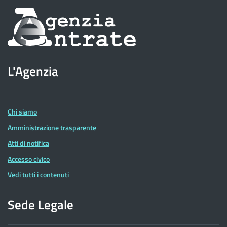
Informazioni
sul
sito
L'Agenzia
dell'Agenzia
delle
Entrate
Chi siamo
Amministrazione trasparente
Atti di notifica
Accesso civico
Vedi tutti i contenuti
Sede Legale