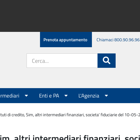
Prenota appuntamento
Chiamaci 800.90.96.96
Cerca
Cerca
nel
sito:
ermediari
Enti e PA
L'Agenzia
tuti di credito, Sim, altri intermediari finanziari, societa' fiduciarie del 10-05
Sim, altri intermediari finanziari, s