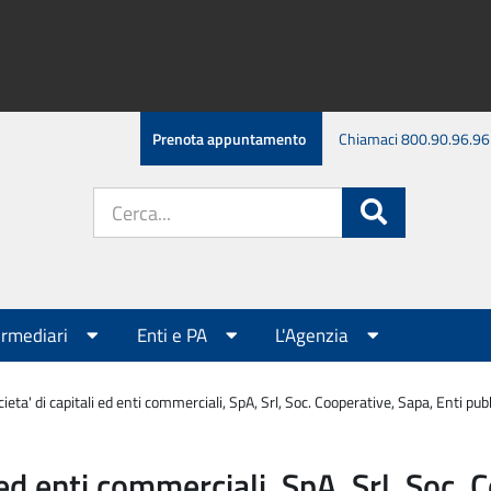
Prenota appuntamento
Chiamaci 800.90.96.96
Cerca
Cerca
nel
sito:
ermediari
Enti e PA
L'Agenzia
eta' di capitali ed enti commerciali, SpA, Srl, Soc. Cooperative, Sapa, Enti pubb
ed enti commerciali, SpA, Srl, Soc. 