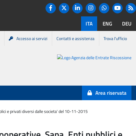
Twitter
R
Facebook
Linkedin
Instagram
You tube
Whatsapp
ITA
ENG
DEU
Accesso ai servizi
Contatti e assistenza
Trova l'ufficio
Portale
Agenzia
Entrate-
Area riservata
Riscossione
lici e privati diversi dalle societa' del 10-11-2015
Cooperative, Sapa, Enti pubblici e