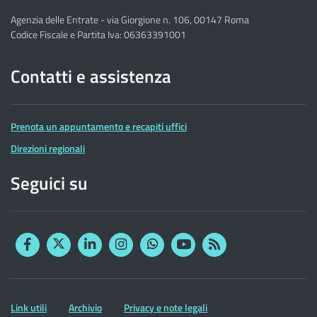
Agenzia delle Entrate - via Giorgione n. 106, 00147 Roma
Codice Fiscale e Partita Iva: 06363391001
Contatti e assistenza
Prenota un appuntamento e recapiti uffici
Direzioni regionali
Seguici su
Facebook
Twitter
Linkedin
Instagram
YouTube
RSS
Whatsapp
Altre
Link utili
Archivio
Privacy e note legali