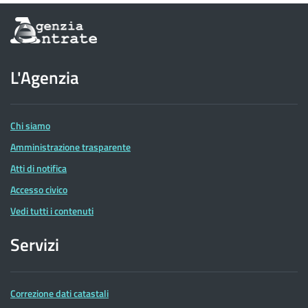
Informazioni
sul
sito
dell'Agenzia
L'Agenzia
delle
Entrate
Chi siamo
Amministrazione trasparente
Atti di notifica
Accesso civico
Vedi tutti i contenuti
Servizi
Correzione dati catastali