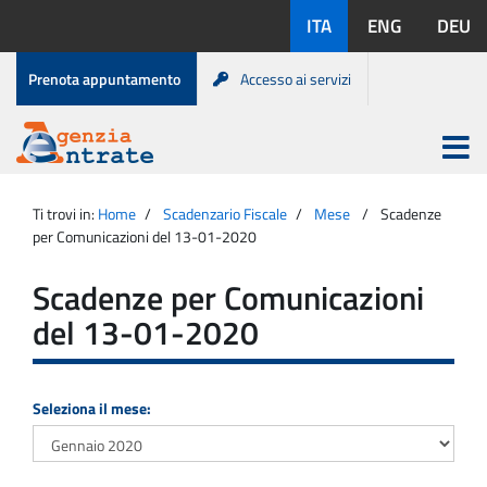
Salta
Lingue
ITA
ENG
DEU
al
disponibili:
contenuto
Menu
Prenota appuntamento
Accesso ai servizi
di
servizio
Apri
menu
Menu
Portale
princip
Agenzia
principale
Ti trovi in:
Home
Scadenzario Fiscale
Mese
Scadenze
Entrate
per Comunicazioni del 13-01-2020
Scadenze per Comunicazioni
del 13-01-2020
Seleziona il mese: