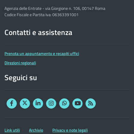
Agenzia delle Entrate - via Giorgione n. 106, 00147 Roma
Codice Fiscale e Partita Iva: 06363391001
Contatti e assistenza
Prenota un appuntamento e recapiti uffici
Direzioni regionali
Seguici su
Facebook
Twitter
Linkedin
Instagram
YouTube
RSS
Whatsapp
Altre
Link utili
Archivio
Privacy e note legali