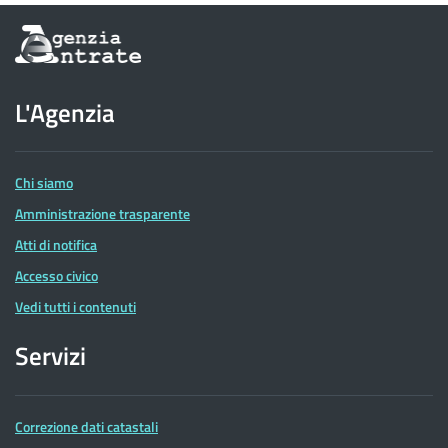
Informazioni
sul
sito
dell'Agenzia
L'Agenzia
delle
Entrate
Chi siamo
Amministrazione trasparente
Atti di notifica
Accesso civico
Vedi tutti i contenuti
Servizi
Correzione dati catastali