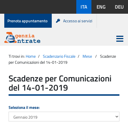
Salta
Lingue
ITA
ENG
DEU
al
disponibili:
contenuto
Menu
Prenota appuntamento
Accesso ai servizi
di
servizio
Apri
menu
Menu
Portale
princip
Agenzia
principale
Ti trovi in:
Home
Scadenzario Fiscale
Mese
Scadenze
Entrate
per Comunicazioni del 14-01-2019
Scadenze per Comunicazioni
del 14-01-2019
Seleziona il mese: