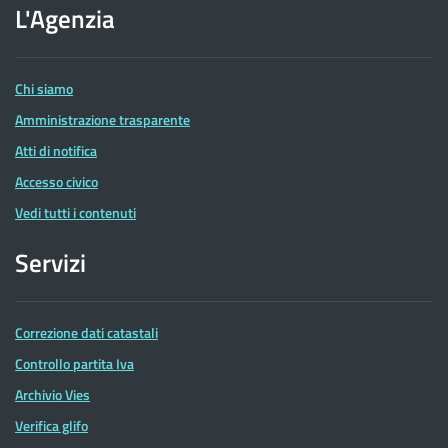
dell'Agenzia
L'Agenzia
delle
Entrate
Chi siamo
Amministrazione trasparente
Atti di notifica
Accesso civico
Vedi tutti i contenuti
Servizi
Correzione dati catastali
Controllo partita Iva
Archivio Vies
Verifica glifo