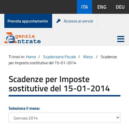
Salta
Lingue
ITA
ENG
DEU
al
disponibili:
contenuto
Menu
Prenota appuntamento
Accesso ai servizi
di
servizio
Apri
menu
Menu
Portale
princip
Agenzia
principale
Ti trovi in:
Home
Scadenzario Fiscale
Mese
Scadenze
Entrate
per Imposte sostitutive del 15-01-2014
Scadenze per Imposte
sostitutive del 15-01-2014
Seleziona il mese: