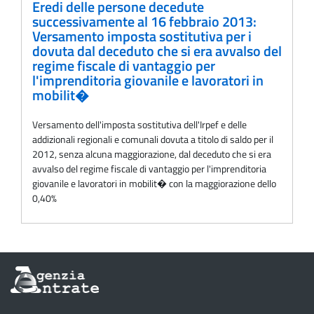
Eredi delle persone decedute
successivamente al 16 febbraio 2013:
Versamento imposta sostitutiva per i
dovuta dal deceduto che si era avvalso del
regime fiscale di vantaggio per
l'imprenditoria giovanile e lavoratori in
mobilit�
Versamento dell'imposta sostitutiva dell'Irpef e delle
addizionali regionali e comunali dovuta a titolo di saldo per il
2012, senza alcuna maggiorazione, dal deceduto che si era
avvalso del regime fiscale di vantaggio per l'imprenditoria
giovanile e lavoratori in mobilit� con la maggiorazione dello
0,40%
Informazioni
sul
sito