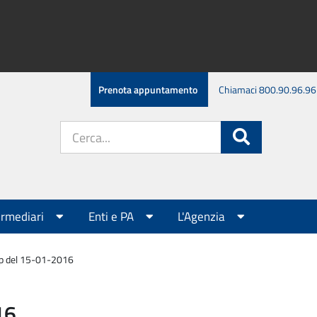
Prenota appuntamento
Chiamaci 800.90.96.96
Cerca
Cerca
nel
sito:
ermediari
Enti e PA
L'Agenzia
ap del 15-01-2016
16