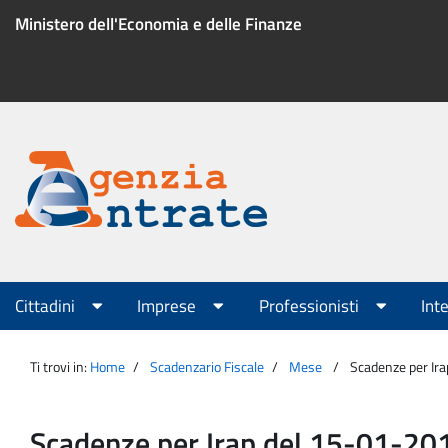
Salta
Ministero dell'Economia e delle Finanze
al
contenuto
Menu
di
servizio
Portale
Agenzia
Menu
Cittadini
Imprese
Professionisti
Int
principale
Entrate
Ti trovi in:
Home
Scadenzario Fiscale
Mese
Scadenze per Ir
Scadenze per Irap del 15-01-20