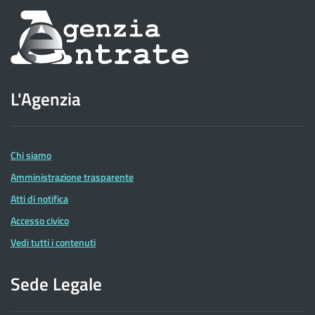
Informazioni
sul
sito
L'Agenzia
dell'Agenzia
delle
Entrate
Chi siamo
Amministrazione trasparente
Atti di notifica
Accesso civico
Vedi tutti i contenuti
Sede Legale