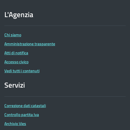
sito
dell'Agenzia
L'Agenzia
delle
Entrate
Chi siamo
Amministrazione trasparente
Atti di notifica
Accesso civico
Vedi tutti i contenuti
Servizi
Correzione dati catastali
Controllo partita Iva
Archivio Vies