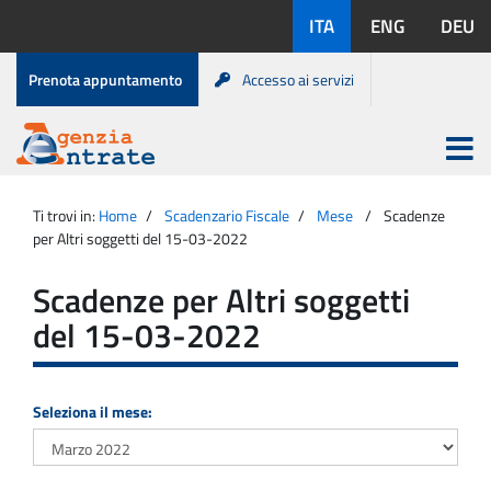
Salta
Lingue
ITA
ENG
DEU
al
disponibili:
contenuto
Menu
Prenota appuntamento
Accesso ai servizi
di
servizio
Apri
menu
Menu
Portale
princip
Agenzia
principale
Ti trovi in:
Home
Scadenzario Fiscale
Mese
Scadenze
Entrate
per Altri soggetti del 15-03-2022
Scadenze per Altri soggetti
del 15-03-2022
Seleziona il mese: