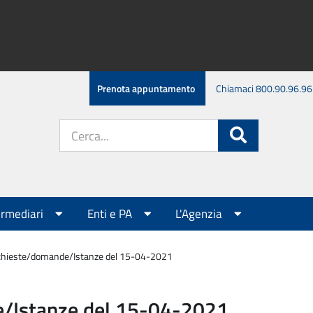
Prenota appuntamento
Chiamaci 800.90.96.96
Cerca
Cerca
nel
sito:
ermediari
Enti e PA
L'Agenzia
chieste/domande/Istanze del 15-04-2021
e/Istanze del 15-04-2021