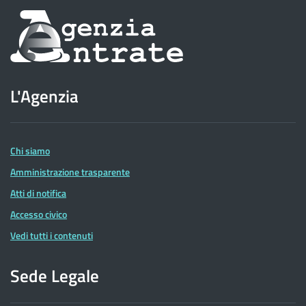
Informazioni
sul
sito
L'Agenzia
dell'Agenzia
delle
Entrate
Chi siamo
Amministrazione trasparente
Atti di notifica
Accesso civico
Vedi tutti i contenuti
Sede Legale