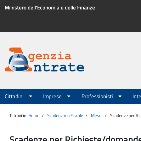
Salta
Ministero dell'Economia e delle Finanze
al
contenuto
Menu
di
servizio
Portale
Agenzia
Menu
Cittadini
Imprese
Professionisti
Int
principale
Entrate
Ti trovi in:
Home
Scadenzario Fiscale
Mese
Scadenze per Ri
Scadenze per Richieste/domand