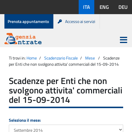
Salta
Lingue
ITA
ENG
DEU
al
disponibili:
contenuto
Menu
Prenota appuntamento
Accesso ai servizi
di
servizio
Apri
menu
Menu
Portale
princip
Agenzia
principale
Ti trovi in:
Home
Scadenzario Fiscale
Mese
Scadenze
Entrate
per Enti che non svolgono attivita' commerciali del 15-09-2014
Scadenze per Enti che non
svolgono attivita' commerciali
del 15-09-2014
Seleziona il mese: