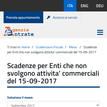
Salta
Lingue
ITA
ENG
DEU
al
disponibili:
contenuto
Menu
Prenota appuntamento
Accesso ai servizi
di
servizio
Apri
menu
Menu
Portale
princip
Agenzia
principale
Ti trovi in:
Home
Scadenzario Fiscale
Mese
Scadenze
Entrate
per Enti che non svolgono attivita' commerciali del 15-09-2017
Scadenze per Enti che non
svolgono attivita' commerciali
del 15-09-2017
Seleziona il mese: