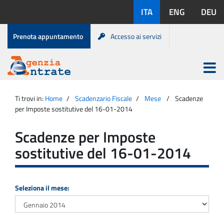
Salta
Lingue
ITA
ENG
DEU
al
disponibili:
contenuto
Menu
Prenota appuntamento
Accesso ai servizi
di
servizio
Apri
menu
Menu
Portale
princip
Agenzia
principale
Ti trovi in:
Home
Scadenzario Fiscale
Mese
Scadenze
Entrate
per Imposte sostitutive del 16-01-2014
Scadenze per Imposte
sostitutive del 16-01-2014
Seleziona il mese: