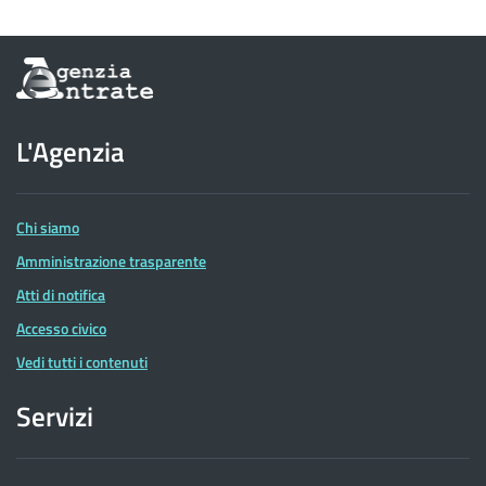
Informazioni
sul
sito
dell'Agenzia
L'Agenzia
delle
Entrate
Chi siamo
Amministrazione trasparente
Atti di notifica
Accesso civico
Vedi tutti i contenuti
Servizi