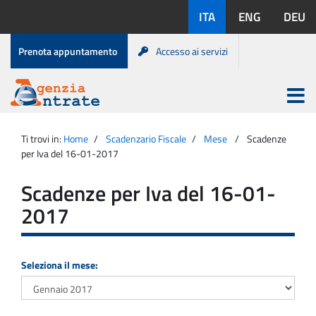
Salta
Lingue
ITA
ENG
DEU
al
disponibili:
contenuto
Menu
Prenota appuntamento
Accesso ai servizi
di
servizio
Apri
menu
Menu
Portale
princip
Agenzia
principale
Ti trovi in:
Home
Scadenzario Fiscale
Mese
Scadenze
Entrate
per Iva del 16-01-2017
Scadenze per Iva del 16-01-
2017
Seleziona il mese: