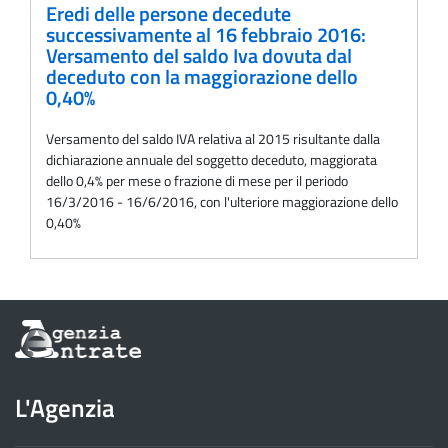
Eredi delle persone decedute
successivamente al 16 febbraio 2016:
Versamento del saldo Iva dovuta dal
deceduto con la maggiorazione dello
0,40%
Versamento del saldo IVA relativa al 2015 risultante dalla
dichiarazione annuale del soggetto deceduto, maggiorata
dello 0,4% per mese o frazione di mese per il periodo
16/3/2016 - 16/6/2016, con l'ulteriore maggiorazione dello
0,40%
Informazioni
sul
sito
dell'Agenzia
L'Agenzia
delle
Entrate