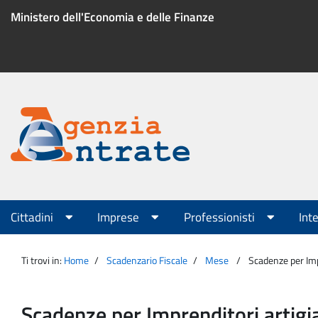
Salta
Ministero dell'Economia e delle Finanze
al
contenuto
Menu
di
servizio
Portale
Agenzia
Menu
Cittadini
Imprese
Professionisti
Int
principale
Entrate
Ti trovi in:
Home
Scadenzario Fiscale
Mese
Scadenze per Imp
Scadenze per Imprenditori artigi