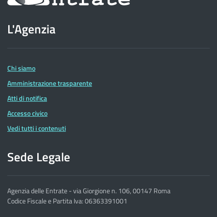
sito
L'Agenzia
dell'Agenzia
delle
Entrate
Chi siamo
Amministrazione trasparente
Atti di notifica
Accesso civico
Vedi tutti i contenuti
Sede Legale
Agenzia delle Entrate - via Giorgione n. 106, 00147 Roma
Codice Fiscale e Partita Iva: 06363391001