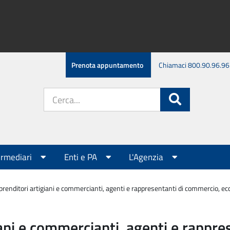
Prenota appuntamento
Chiamaci 800.90.96.96
Cerca
Cerca
nel
sito:
ermediari
Enti e PA
L'Agenzia
renditori artigiani e commercianti, agenti e rappresentanti di commercio, e
ani e commercianti, agenti e rappres