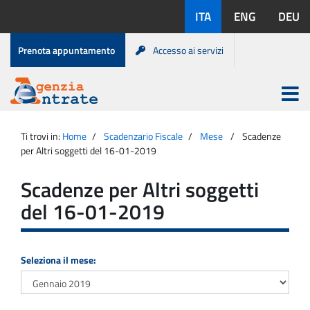
Salta
Lingue
ITA
ENG
DEU
al
disponibili:
contenuto
Menu
Prenota appuntamento
Accesso ai servizi
di
servizio
Apri
menu
Menu
Portale
princip
Agenzia
principale
Ti trovi in:
Home
Scadenzario Fiscale
Mese
Scadenze
Entrate
per Altri soggetti del 16-01-2019
Scadenze per Altri soggetti
del 16-01-2019
Seleziona il mese: