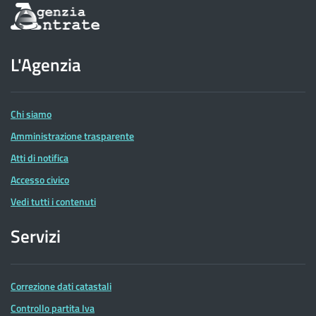
Informazioni
sul
sito
dell'Agenzia
L'Agenzia
delle
Entrate
Chi siamo
Amministrazione trasparente
Atti di notifica
Accesso civico
Vedi tutti i contenuti
Servizi
Correzione dati catastali
Controllo partita Iva