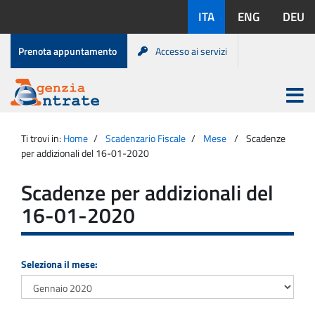
Salta
Lingue
ITA
ENG
DEU
al
disponibili:
contenuto
Menu
Prenota appuntamento
Accesso ai servizi
di
servizio
Apri
menu
Menu
Portale
princip
Agenzia
principale
Ti trovi in:
Home
Scadenzario Fiscale
Mese
Scadenze
Entrate
per addizionali del 16-01-2020
Scadenze per addizionali del
16-01-2020
Seleziona il mese: