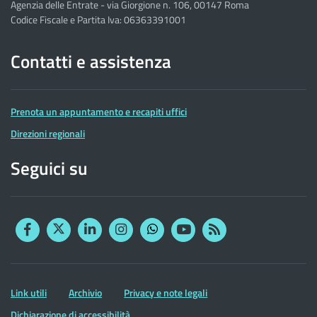
Agenzia delle Entrate - via Giorgione n. 106, 00147 Roma
Codice Fiscale e Partita Iva: 06363391001
Contatti e assistenza
Prenota un appuntamento e recapiti uffici
Direzioni regionali
Seguici su
Facebook
Twitter
Linkedin
Instagram
YouTube
RSS
Whatsapp
Altre
Link utili
Archivio
Privacy e note legali
informazioni
Dichiarazione di accessibilità