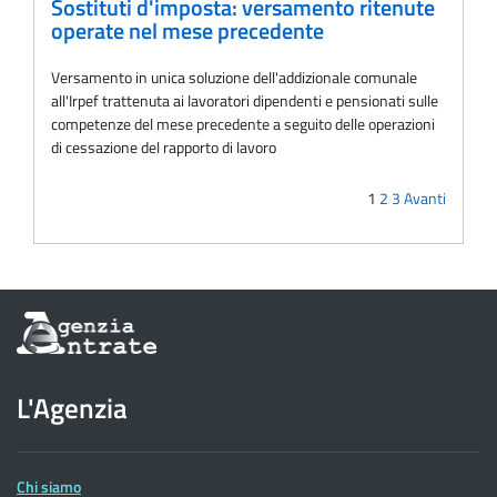
Sostituti d'imposta: versamento ritenute
operate nel mese precedente
Versamento in unica soluzione dell'addizionale comunale
all'Irpef trattenuta ai lavoratori dipendenti e pensionati sulle
competenze del mese precedente a seguito delle operazioni
di cessazione del rapporto di lavoro
1
2
3
Avanti
Informazioni
sul
sito
dell'Agenzia
L'Agenzia
delle
Entrate
Chi siamo