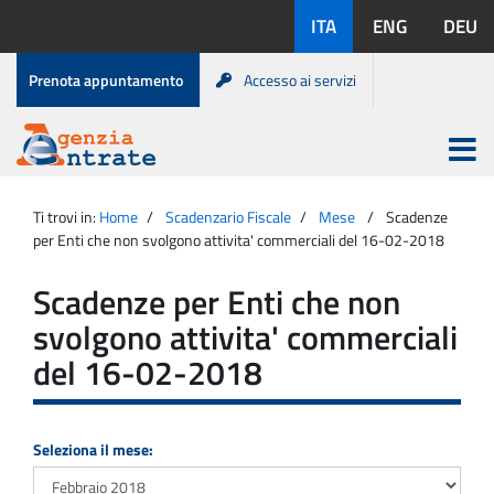
Salta
Lingue
ITA
ENG
DEU
al
disponibili:
contenuto
Menu
Prenota appuntamento
Accesso ai servizi
di
servizio
Apri
menu
Menu
Portale
princip
Agenzia
principale
Ti trovi in:
Home
Scadenzario Fiscale
Mese
Scadenze
Entrate
per Enti che non svolgono attivita' commerciali del 16-02-2018
Scadenze per Enti che non
svolgono attivita' commerciali
del 16-02-2018
Seleziona il mese: