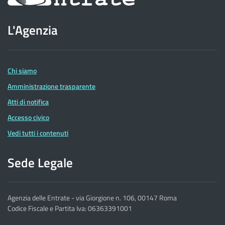
sito
L'Agenzia
dell'Agenzia
delle
Entrate
Chi siamo
Amministrazione trasparente
Atti di notifica
Accesso civico
Vedi tutti i contenuti
Sede Legale
Agenzia delle Entrate - via Giorgione n. 106, 00147 Roma
Codice Fiscale e Partita Iva: 06363391001