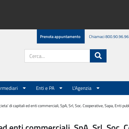
Prenota appuntamento
Chiamaci 800.90.96.96
Cerca
Cerca
nel
sito:
ermediari
Enti e PA
L'Agenzia
eta' di capitali ed enti commerciali, SpA, Srl, Soc. Cooperative, Sapa, Enti pubb
ed enti commerciali, SpA, Srl, Soc. 