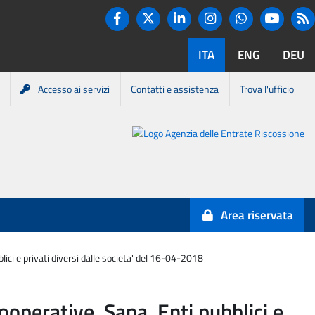
Twitter
R
Facebook
Linkedin
Instagram
You tube
Whatsapp
ITA
ENG
DEU
Accesso ai servizi
Contatti e assistenza
Trova l'ufficio
Portale
Agenzia
Entrate-
Area riservata
Riscossione
lici e privati diversi dalle societa' del 16-04-2018
Cooperative, Sapa, Enti pubblici e