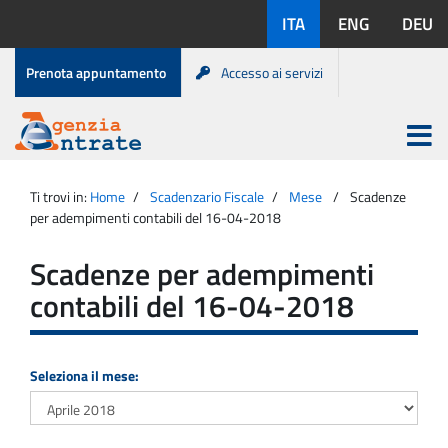
Salta
Lingue
ITA
ENG
DEU
al
disponibili:
contenuto
Menu
Prenota appuntamento
Accesso ai servizi
di
servizio
Apri
menu
Menu
Portale
princip
Agenzia
principale
Ti trovi in:
Home
Scadenzario Fiscale
Mese
Scadenze
Entrate
per adempimenti contabili del 16-04-2018
Scadenze per adempimenti
contabili del 16-04-2018
Seleziona il mese: