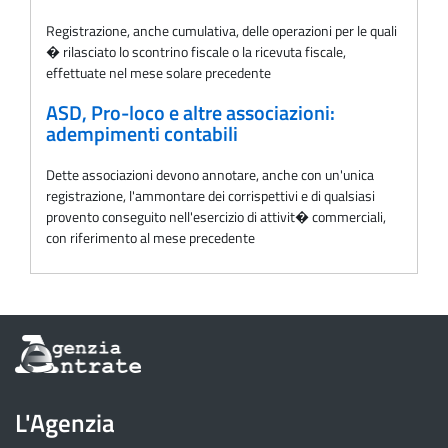
Registrazione, anche cumulativa, delle operazioni per le quali
� rilasciato lo scontrino fiscale o la ricevuta fiscale,
effettuate nel mese solare precedente
ASD, Pro-loco e altre associazioni:
adempimenti contabili
Dette associazioni devono annotare, anche con un'unica
registrazione, l'ammontare dei corrispettivi e di qualsiasi
provento conseguito nell'esercizio di attivit� commerciali,
con riferimento al mese precedente
Informazioni
sul
sito
dell'Agenzia
L'Agenzia
delle