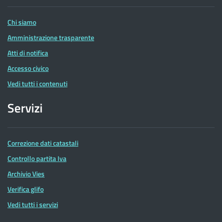
Entrate
Chi siamo
Amministrazione trasparente
Atti di notifica
Accesso civico
Vedi tutti i contenuti
Servizi
Correzione dati catastali
Controllo partita Iva
Archivio Vies
Verifica glifo
Vedi tutti i servizi