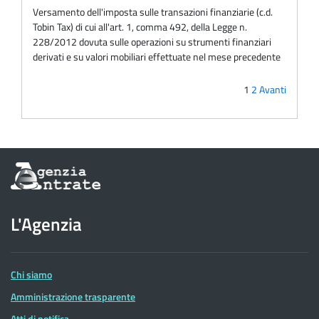
Versamento dell'imposta sulle transazioni finanziarie (c.d.
Tobin Tax) di cui all'art. 1, comma 492, della Legge n.
228/2012 dovuta sulle operazioni su strumenti finanziari
derivati e su valori mobiliari effettuate nel mese precedente
1
2
Avanti
Informazioni
sul
sito
dell'Agenzia
L'Agenzia
delle
Entrate
Chi siamo
Amministrazione trasparente
Atti di notifica