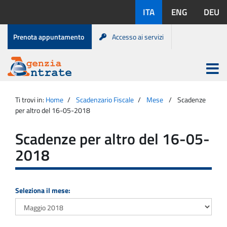
Salta
Lingue
ITA
ENG
DEU
al
disponibili:
contenuto
Menu
Prenota appuntamento
Accesso ai servizi
di
servizio
Apri
menu
Menu
Portale
princip
Agenzia
principale
Ti trovi in:
Home
Scadenzario Fiscale
Mese
Scadenze
Entrate
per altro del 16-05-2018
Scadenze per altro del 16-05-
2018
Seleziona il mese: