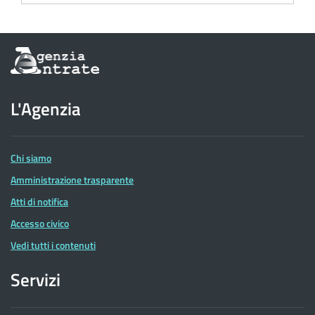
Informazioni
sul
sito
dell'Agenzia
L'Agenzia
delle
Entrate
Chi siamo
Amministrazione trasparente
Atti di notifica
Accesso civico
Vedi tutti i contenuti
Servizi