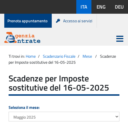
Salta
Lingue
ITA
ENG
DEU
al
disponibili:
contenuto
Menu
Prenota appuntamento
Accesso ai servizi
di
servizio
Apri
menu
Menu
Portale
princip
Agenzia
principale
Ti trovi in:
Home
Scadenzario Fiscale
Mese
Scadenze
Entrate
per Imposte sostitutive del 16-05-2025
Scadenze per Imposte
sostitutive del 16-05-2025
Seleziona il mese: