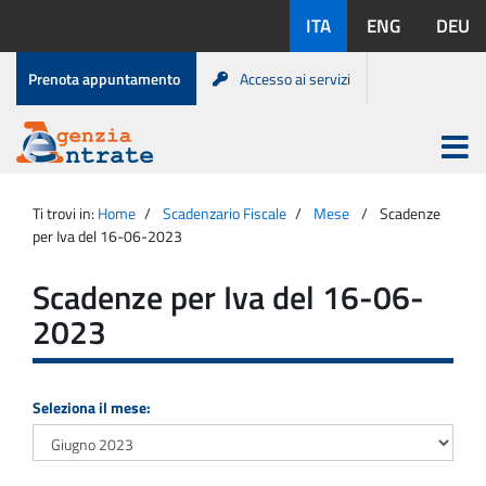
Salta
Lingue
ITA
ENG
DEU
al
disponibili:
contenuto
Menu
Prenota appuntamento
Accesso ai servizi
di
servizio
Apri
menu
Menu
Portale
princip
Agenzia
principale
Ti trovi in:
Home
Scadenzario Fiscale
Mese
Scadenze
Entrate
per Iva del 16-06-2023
Scadenze per Iva del 16-06-
2023
Seleziona il mese: