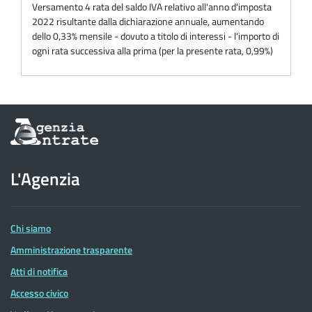
Versamento 4 rata del saldo IVA relativo all'anno d'imposta
2022 risultante dalla dichiarazione annuale, aumentando
dello 0,33% mensile - dovuto a titolo di interessi - l'importo di
ogni rata successiva alla prima (per la presente rata, 0,99%)
Informazioni
sul
sito
dell'Agenzia
L'Agenzia
delle
Entrate
Chi siamo
Amministrazione trasparente
Atti di notifica
Accesso civico