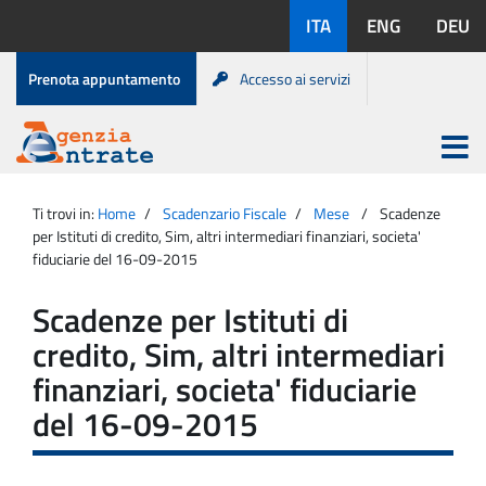
Salta
Lingue
ITA
ENG
DEU
al
disponibili:
contenuto
Menu
Prenota appuntamento
Accesso ai servizi
di
servizio
Apri
menu
Menu
Portale
princip
Agenzia
principale
Ti trovi in:
Home
Scadenzario Fiscale
Mese
Scadenze
Entrate
per Istituti di credito, Sim, altri intermediari finanziari, societa'
fiduciarie del 16-09-2015
Scadenze per Istituti di
credito, Sim, altri intermediari
finanziari, societa' fiduciarie
del 16-09-2015