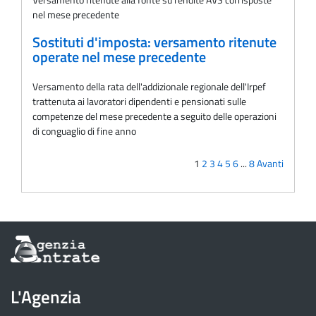
nel mese precedente
Sostituti d'imposta: versamento ritenute
operate nel mese precedente
Versamento della rata dell'addizionale regionale dell'Irpef
trattenuta ai lavoratori dipendenti e pensionati sulle
competenze del mese precedente a seguito delle operazioni
di conguaglio di fine anno
1
2
3
4
5
6
...
8
Avanti
Informazioni
sul
sito
dell'Agenzia
L'Agenzia
delle