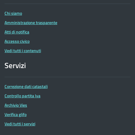
Entrate
Chi siamo
Amministrazione trasparente
Atti di notifica
Accesso civico
Vedi tutti i contenuti
Servizi
Correzione dati catastali
Controllo partita Iva
Archivio Vies
Verifica glifo
Vedi tutti i servizi