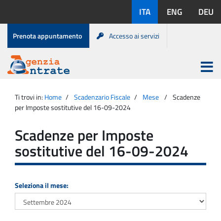
Salta
Lingue
ITA
ENG
DEU
al
disponibili:
contenuto
Menu
Prenota appuntamento
Accesso ai servizi
di
servizio
Apri
menu
Menu
Portale
princip
Agenzia
principale
Ti trovi in:
Home
Scadenzario Fiscale
Mese
Scadenze
Entrate
per Imposte sostitutive del 16-09-2024
Scadenze per Imposte
sostitutive del 16-09-2024
Seleziona il mese: