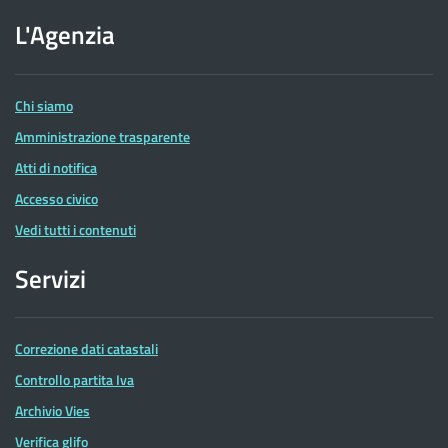
sito
dell'Agenzia
L'Agenzia
delle
Entrate
Chi siamo
Amministrazione trasparente
Atti di notifica
Accesso civico
Vedi tutti i contenuti
Servizi
Correzione dati catastali
Controllo partita Iva
Archivio Vies
Verifica glifo