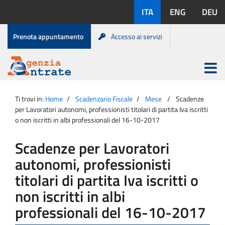
Salta
Lingue
ITA
ENG
DEU
al
disponibili:
contenuto
Menu
Prenota appuntamento
Accesso ai servizi
di
servizio
Apri
menu
Menu
Portale
princip
Agenzia
principale
Ti trovi in:
Home
Scadenzario Fiscale
Mese
Scadenze
Entrate
per Lavoratori autonomi, professionisti titolari di partita Iva iscritti
o non iscritti in albi professionali del 16-10-2017
Scadenze per Lavoratori
autonomi, professionisti
titolari di partita Iva iscritti o
non iscritti in albi
professionali del 16-10-2017