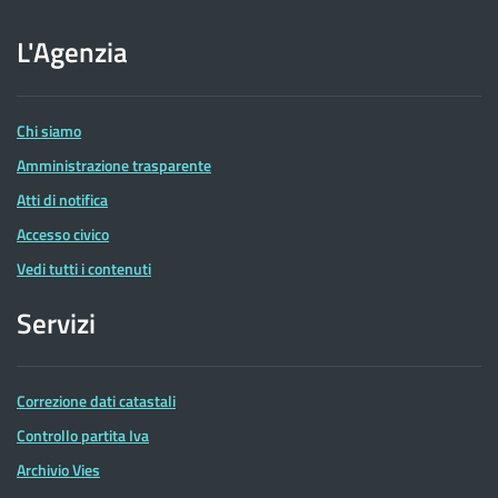
sito
dell'Agenzia
L'Agenzia
delle
Entrate
Chi siamo
Amministrazione trasparente
Atti di notifica
Accesso civico
Vedi tutti i contenuti
Servizi
Correzione dati catastali
Controllo partita Iva
Archivio Vies