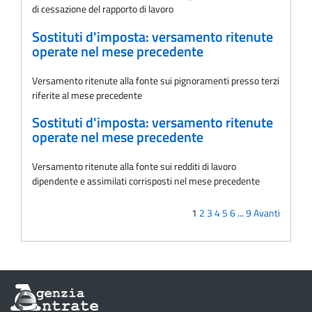
di cessazione del rapporto di lavoro
Sostituti d'imposta: versamento ritenute
operate nel mese precedente
Versamento ritenute alla fonte sui pignoramenti presso terzi
riferite al mese precedente
Sostituti d'imposta: versamento ritenute
operate nel mese precedente
Versamento ritenute alla fonte sui redditi di lavoro
dipendente e assimilati corrisposti nel mese precedente
1
2
3
4
5
6
...
9
Avanti
Informazioni
sul