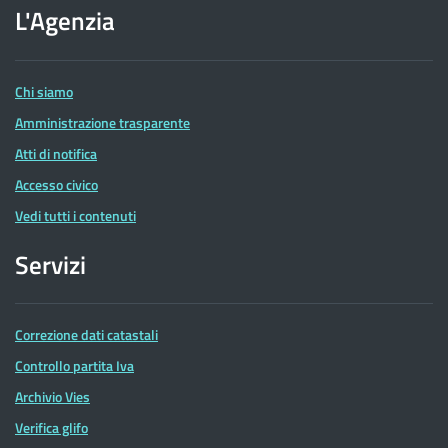
dell'Agenzia
L'Agenzia
delle
Entrate
Chi siamo
Amministrazione trasparente
Atti di notifica
Accesso civico
Vedi tutti i contenuti
Servizi
Correzione dati catastali
Controllo partita Iva
Archivio Vies
Verifica glifo