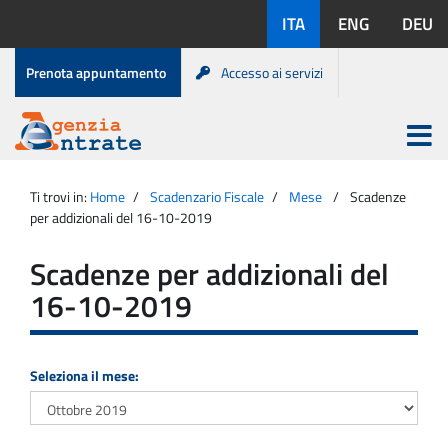
Salta
Lingue
ITA
ENG
DEU
al
disponibili:
contenuto
Menu
Prenota appuntamento
Accesso ai servizi
di
servizio
Apri
menu
Menu
Portale
princip
Agenzia
principale
Ti trovi in:
Home
Scadenzario Fiscale
Mese
Scadenze
Entrate
per addizionali del 16-10-2019
Scadenze per addizionali del
16-10-2019
Seleziona il mese: