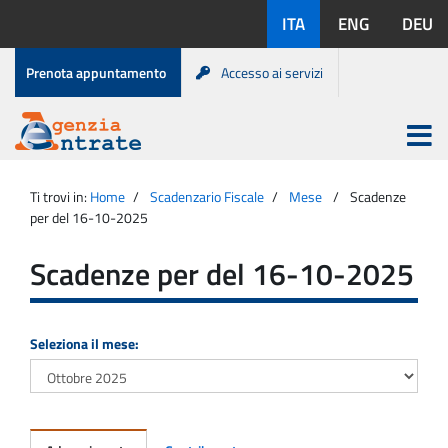
Salta
Lingue
ITA
ENG
DEU
al
disponibili:
contenuto
Menu
Prenota appuntamento
Accesso ai servizi
di
servizio
Apri
menu
Menu
Portale
princip
Agenzia
principale
Ti trovi in:
Home
Scadenzario Fiscale
Mese
Scadenze
Entrate
per del 16-10-2025
Scadenze per del 16-10-2025
Seleziona il mese: