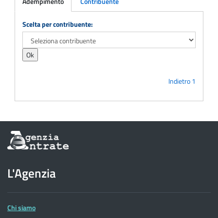
Adempimento
Contribuente
Adempimento
Scelta per contribuente:
Indietro
1
Informazioni
sul
sito
dell'Agenzia
L'Agenzia
delle
Entrate
Chi siamo