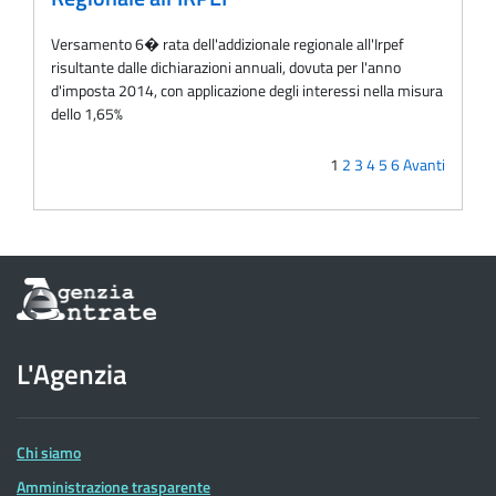
Versamento 6� rata dell'addizionale regionale all'Irpef
risultante dalle dichiarazioni annuali, dovuta per l'anno
d'imposta 2014, con applicazione degli interessi nella misura
dello 1,65%
1
2
3
4
5
6
Avanti
Informazioni
sul
sito
dell'Agenzia
L'Agenzia
delle
Entrate
Chi siamo
Amministrazione trasparente