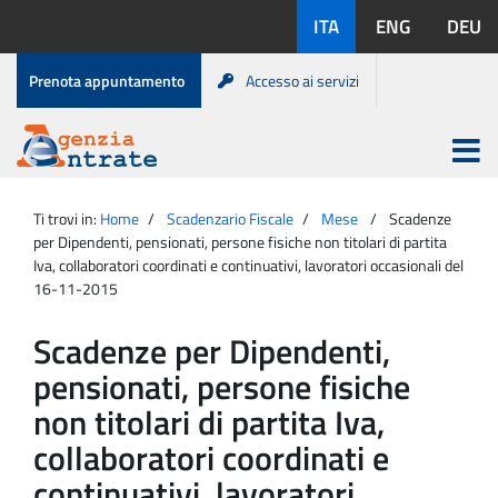
Salta
Lingue
ITA
ENG
DEU
al
disponibili:
contenuto
Menu
Prenota appuntamento
Accesso ai servizi
di
servizio
Apri
menu
Menu
Portale
princip
Agenzia
principale
Ti trovi in:
Home
Scadenzario Fiscale
Mese
Scadenze
Entrate
per Dipendenti, pensionati, persone fisiche non titolari di partita
Iva, collaboratori coordinati e continuativi, lavoratori occasionali del
16-11-2015
Scadenze per Dipendenti,
pensionati, persone fisiche
non titolari di partita Iva,
collaboratori coordinati e
continuativi, lavoratori