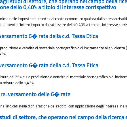
agli studi di settore, che operano nel campo della ricer
e dello 0,40% a titolo di interesse corrispettivo
 prima delle imposte risultante dal conto economico qualora dallo stesso risulti 
amente l'intero importo da rateizzare dello 0,40% a titolo di interesse corris
: versamento 6� rata della c.d. Tassa Etica
oduzione e vendita di materiale pornografico o di incitamento alla violenza (c.
,43%
: versamento 6� rata della c.d. Tassa Etica
ura del 25% sulla produzione e vendita di materiale pornografico o di incitament
la misura dello 1,43%
ore: versamento delle 6� rate
si indicati nella dichiarazione dei redditi, con applicazione degli interessi nel
 studi di settore, che operano nel campo della ricerca e