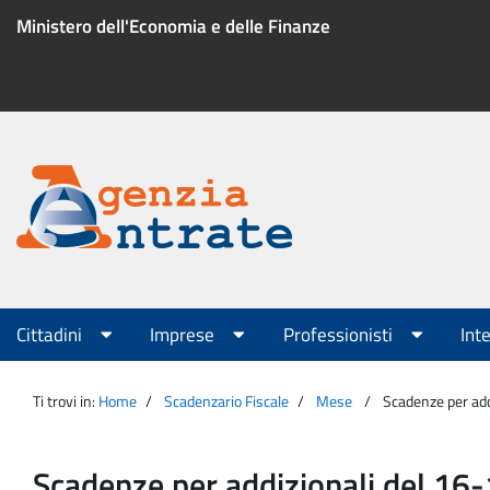
Salta
Ministero dell'Economia e delle Finanze
al
contenuto
Menu
di
servizio
Portale
Agenzia
Menu
Cittadini
Imprese
Professionisti
Int
principale
Entrate
Ti trovi in:
Home
Scadenzario Fiscale
Mese
Scadenze per ad
Scadenze per addizionali del 1