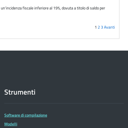
un'incidenza fiscale inferiore al 19%, dovuta a titolo di saldo per
1
2
3
Avanti
Strumenti
Software di compilazione
Modelli