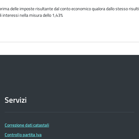
 prima delle imposte risultante dal conto economico qualora dallo stesso risulti 
i interessi nella misura dello 1,43%
Servizi
Correzione dati catastali
Controllo partita Iva