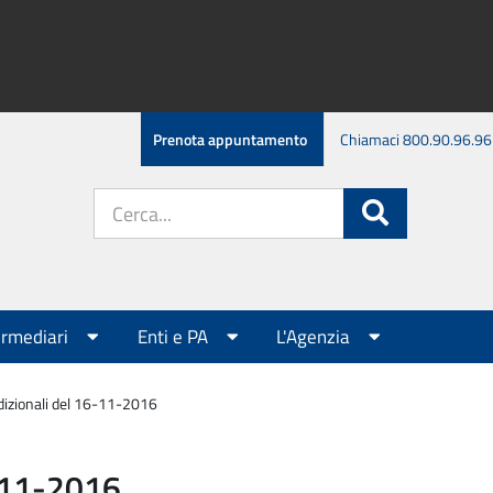
Prenota appuntamento
Chiamaci 800.90.96.96
Cerca
Cerca
nel
sito:
ermediari
Enti e PA
L'Agenzia
dizionali del 16-11-2016
6-11-2016