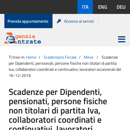
Salta
Lingue
ITA
ENG
DEU
al
disponibili:
contenuto
Menu
Prenota appuntamento
Accesso ai servizi
di
servizio
Apri
menu
Menu
Portale
princip
Agenzia
principale
Ti trovi in:
Home
Scadenzario Fiscale
Mese
Scadenze
Entrate
per Dipendenti, pensionati, persone fisiche non titolari di partita
Iva, collaboratori coordinati e continuativi, lavoratori occasionali del
16-12-2019
Scadenze per Dipendenti,
pensionati, persone fisiche
non titolari di partita Iva,
collaboratori coordinati e
continuativi, lavoratori