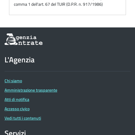
comma 1 dell'art. 67 del TUIR (D.P.R. n. 917/1986)
Informazioni
sul
sito
dell'Agenzia
L'Agenzia
delle
Entrate
Chi siamo
Amministrazione trasparente
Atti di notifica
Accesso civico
Vedi tutti i contenuti
Servizi