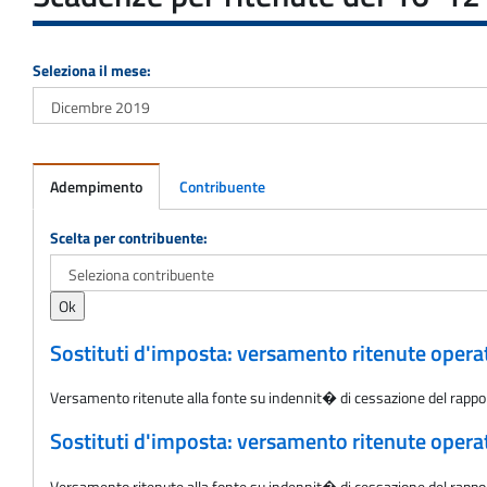
Seleziona il mese:
Adempimento
Contribuente
Adempimento
Scelta per contribuente:
Sostituti d'imposta: versamento ritenute oper
Versamento ritenute alla fonte su indennit� di cessazione del rappo
Sostituti d'imposta: versamento ritenute oper
Versamento ritenute alla fonte su indennit� di cessazione del rappo