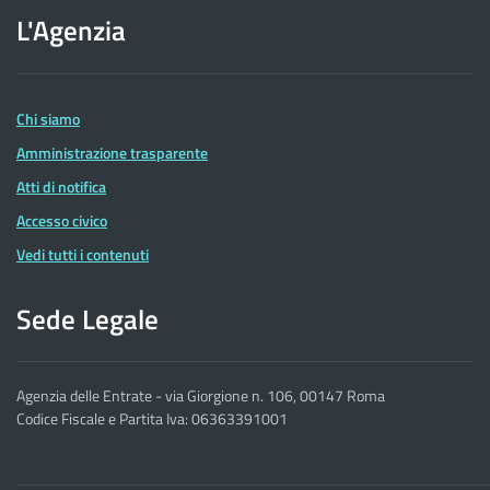
sito
L'Agenzia
dell'Agenzia
delle
Entrate
Chi siamo
Amministrazione trasparente
Atti di notifica
Accesso civico
Vedi tutti i contenuti
Sede Legale
Agenzia delle Entrate - via Giorgione n. 106, 00147 Roma
Codice Fiscale e Partita Iva: 06363391001