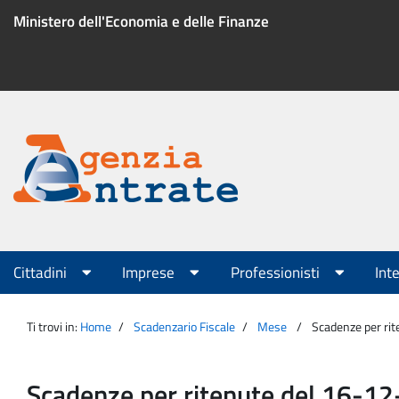
Salta
Ministero dell'Economia e delle Finanze
al
contenuto
Menu
di
servizio
Portale
Agenzia
Menu
Cittadini
Imprese
Professionisti
Int
principale
Entrate
Ti trovi in:
Home
Scadenzario Fiscale
Mese
Scadenze per ri
Scadenze per ritenute del 16-1