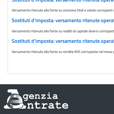
Versamento ritenute alla fonte su cessione titoli e valute corrispost
Sostituti d'imposta: versamento ritenute oper
Versamento ritenute alla fonte su redditi di capitale diversi corrispo
Sostituti d'imposta: versamento ritenute oper
Versamento ritenute alla fonte su rendite AVS corrisposte nel mese
Informazioni
sul