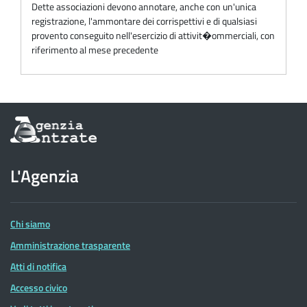
Dette associazioni devono annotare, anche con un'unica
registrazione, l'ammontare dei corrispettivi e di qualsiasi
provento conseguito nell'esercizio di attivit�ommerciali, con
riferimento al mese precedente
Informazioni
sul
sito
dell'Agenzia
L'Agenzia
delle
Entrate
Chi siamo
Amministrazione trasparente
Atti di notifica
Accesso civico