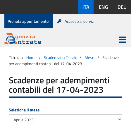
Salta
Lingue
ITA
ENG
DEU
al
disponibili:
contenuto
Menu
Prenota appuntamento
Accesso ai servizi
di
servizio
Apri
menu
Menu
Portale
princip
Agenzia
principale
Ti trovi in:
Home
Scadenzario Fiscale
Mese
Scadenze
Entrate
per adempimenti contabili del 17-04-2023
Scadenze per adempimenti
contabili del 17-04-2023
Seleziona il mese: