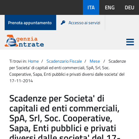
Salta
Lingue
ITA
ENG
DEU
al
disponibili:
contenuto
Menu
Prenota appuntamento
Accesso ai servizi
di
servizio
Apri
menu
Menu
Portale
princip
Agenzia
principale
Ti trovi in:
Home
Scadenzario Fiscale
Mese
Scadenze
Entrate
per Societa' di capitali ed enti commerciali, SpA, Srl, Soc.
Cooperative, Sapa, Enti pubblici e privati diversi dalle societa' del
17-11-2014
Scadenze per Societa' di
capitali ed enti commerciali,
SpA, Srl, Soc. Cooperative,
Sapa, Enti pubblici e privati
diversi dalle societa' del 17-