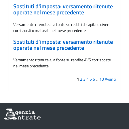
Sostituti d'imposta: versamento ritenute
operate nel mese precedente
Versamento ritenute alla fonte su redditi di capitale diversi
corrisposti o maturati nel mese precedente
Sostituti d'imposta: versamento ritenute
operate nel mese precedente
Versamento ritenute alla fonte su rendite AVS corrisposte
nel mese precedente
1
2
3
4
5
6
...
10
Avanti
Informazioni
sul
sito