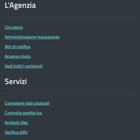
dell'Agenzia
L'Agenzia
delle
Entrate
Chi siamo
Amministrazione trasparente
Atti di notifica
Accesso civico
Vedi tutti i contenuti
Servizi
Correzione dati catastali
Controllo partita Iva
Archivio Vies
Verifica glifo