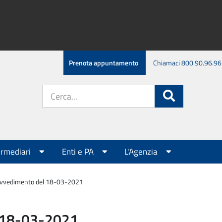
Prenota appuntamento
Chiamaci 800.90.96.96
Cerca
Cerca
nel
sito:
ermediari
Enti e PA
L'Agenzia
avvedimento del 18-03-2021
 18-03-2021