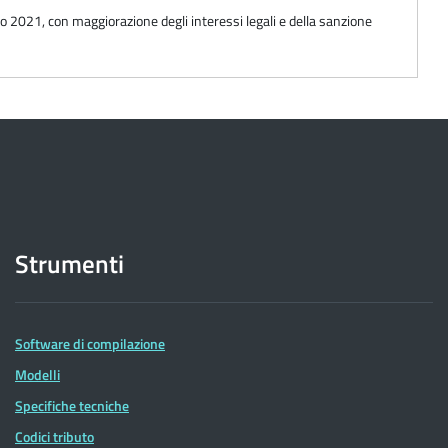
aio 2021, con maggiorazione degli interessi legali e della sanzione
Strumenti
Software di compilazione
Modelli
Specifiche tecniche
Codici tributo