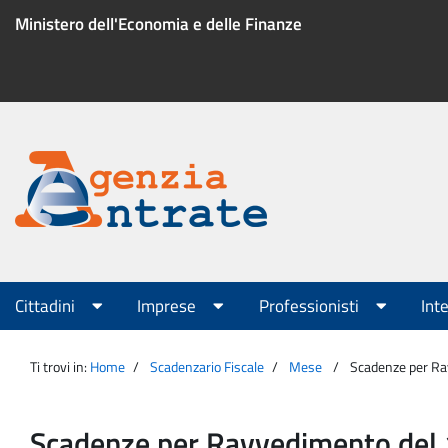
Salta
Ministero dell'Economia e delle Finanze
al
contenuto
Menu
di
servizio
Portale
Agenzia
Menu
Cittadini
Imprese
Professionisti
Int
principale
Entrate
Ti trovi in:
Home
Scadenzario Fiscale
Mese
Scadenze per R
Scadenze per Ravvedimento del