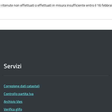
 ritenute non effettuati o effettuati in misura insufficiente entro il 16 febbr
Servizi
Correzione dati catastali
Controllo partita Iva
Archivio Vies
Verifica glifo