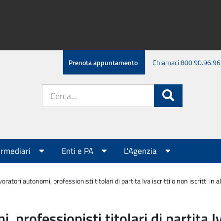
Prenota appuntamento
Chiamaci 800.90.96.96
Cerca
Cerca
nel
sito:
ermediari
Enti e PA
L'Agenzia
ratori autonomi, professionisti titolari di partita Iva iscritti o non iscritti i
rofessionisti titolari di partita Iva 