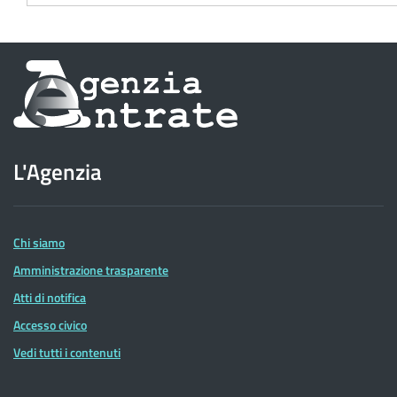
Informazioni
sul
sito
L'Agenzia
dell'Agenzia
delle
Entrate
Chi siamo
Amministrazione trasparente
Atti di notifica
Accesso civico
Vedi tutti i contenuti