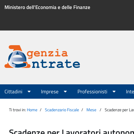
Salta
Ministero dell'Economia e delle Finanze
al
contenuto
Menu
di
servizio
Portale
Agenzia
Menu
Cittadini
Imprese
Professionisti
Int
principale
Entrate
Ti trovi in:
Home
Scadenzario Fiscale
Mese
Scadenze per Lavo
Scadenze per Lavoratori autonomi, p