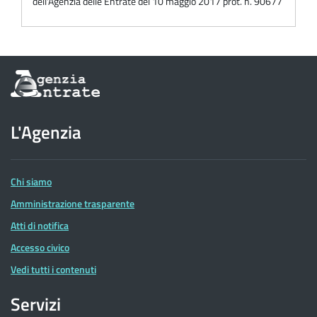
dell'Agenzia delle Entrate del 10 maggio 2017 prot. n. 90677
Informazioni
sul
sito
dell'Agenzia
L'Agenzia
delle
Entrate
Chi siamo
Amministrazione trasparente
Atti di notifica
Accesso civico
Vedi tutti i contenuti
Servizi