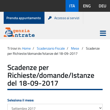
Salta
Lingue
ITA
ENG
DEU
al
disponibili:
contenuto
Menu
Prenota appuntamento
Accesso ai servizi
di
servizio
Apri
menu
Menu
Portale
princip
Agenzia
principale
Ti trovi in:
Home
Scadenzario Fiscale
Mese
Scadenze
Entrate
per Richieste/domande/Istanze del 18-09-2017
Scadenze per
Richieste/domande/Istanze
del 18-09-2017
Seleziona il mese: