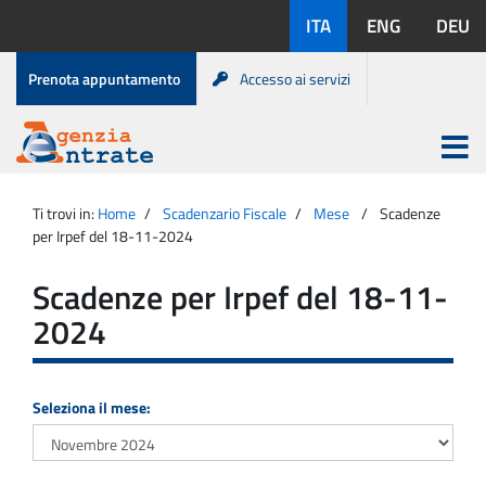
Salta
Lingue
ITA
ENG
DEU
al
disponibili:
contenuto
Menu
Prenota appuntamento
Accesso ai servizi
di
servizio
Apri
menu
Menu
Portale
princip
Agenzia
principale
Ti trovi in:
Home
Scadenzario Fiscale
Mese
Scadenze
Entrate
per Irpef del 18-11-2024
Scadenze per Irpef del 18-11-
2024
Seleziona il mese: