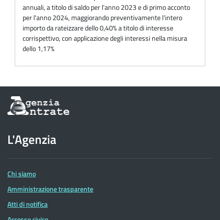
annuali, a titolo di saldo per l'anno 2023 e di primo acconto
per l'anno 2024, maggiorando preventivamente l'intero
importo da rateizzare dello 0,40% a titolo di interesse
corrispettivo, con applicazione degli interessi nella misura
dello 1,17%
Informazioni
sul
sito
dell'Agenzia
L'Agenzia
delle
Entrate
Chi siamo
Amministrazione trasparente
Atti di notifica
Accesso civico