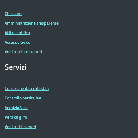
Entrate
Chi siamo
Amministrazione trasparente
Atti di notifica
Accesso civico
Vedi tutti i contenuti
Servizi
Correzione dati catastali
Controllo partita Iva
Archivio Vies
Verifica glifo
Vedi tutti i servizi