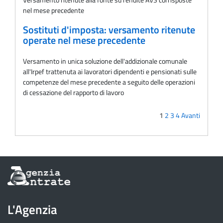
nel mese precedente
Sostituti d'imposta: versamento ritenute
operate nel mese precedente
Versamento in unica soluzione dell'addizionale comunale
all'Irpef trattenuta ai lavoratori dipendenti e pensionati sulle
competenze del mese precedente a seguito delle operazioni
di cessazione del rapporto di lavoro
1
2
3
4
Avanti
Informazioni
sul
sito
dell'Agenzia
L'Agenzia
delle