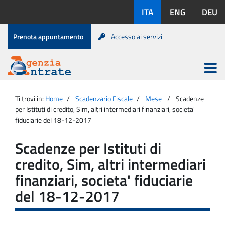
Salta
Lingue
ITA
ENG
DEU
al
disponibili:
contenuto
Menu
Prenota appuntamento
Accesso ai servizi
di
servizio
Apri
menu
Menu
Portale
princip
Agenzia
principale
Ti trovi in:
Home
Scadenzario Fiscale
Mese
Scadenze
Entrate
per Istituti di credito, Sim, altri intermediari finanziari, societa'
fiduciarie del 18-12-2017
Scadenze per Istituti di
credito, Sim, altri intermediari
finanziari, societa' fiduciarie
del 18-12-2017