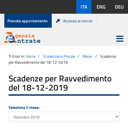
Salta
Lingue
ITA
ENG
DEU
al
disponibili:
contenuto
Menu
Prenota appuntamento
Accesso ai servizi
di
servizio
Apri
menu
Menu
Portale
princip
Agenzia
principale
Ti trovi in:
Home
Scadenzario Fiscale
Mese
Scadenze
Entrate
per Ravvedimento del 18-12-2019
Scadenze per Ravvedimento
del 18-12-2019
Seleziona il mese: