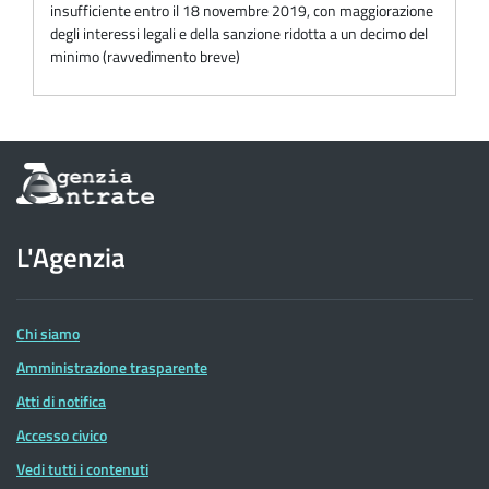
insufficiente entro il 18 novembre 2019, con maggiorazione
degli interessi legali e della sanzione ridotta a un decimo del
minimo (ravvedimento breve)
Informazioni
sul
sito
dell'Agenzia
L'Agenzia
delle
Entrate
Chi siamo
Amministrazione trasparente
Atti di notifica
Accesso civico
Vedi tutti i contenuti