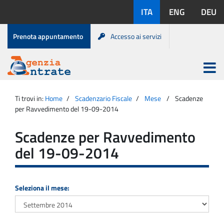
Salta
Lingue
ITA
ENG
DEU
al
disponibili:
contenuto
Menu
Prenota appuntamento
Accesso ai servizi
di
servizio
Apri
menu
Menu
Portale
princip
Agenzia
principale
Ti trovi in:
Home
Scadenzario Fiscale
Mese
Scadenze
Entrate
per Ravvedimento del 19-09-2014
Scadenze per Ravvedimento
del 19-09-2014
Seleziona il mese: