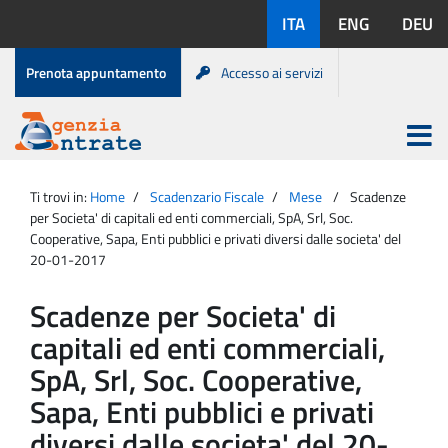
Salta
Lingue
ITA
ENG
DEU
al
disponibili:
contenuto
Menu
Prenota appuntamento
Accesso ai servizi
di
servizio
Apri
menu
Menu
Portale
princip
Agenzia
principale
Ti trovi in:
Home
Scadenzario Fiscale
Mese
Scadenze
Entrate
per Societa' di capitali ed enti commerciali, SpA, Srl, Soc.
Cooperative, Sapa, Enti pubblici e privati diversi dalle societa' del
20-01-2017
Scadenze per Societa' di
capitali ed enti commerciali,
SpA, Srl, Soc. Cooperative,
Sapa, Enti pubblici e privati
diversi dalle societa' del 20-