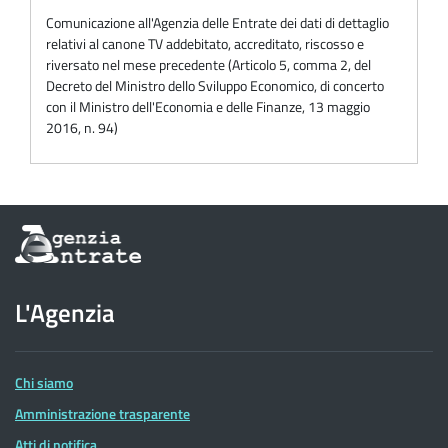
Comunicazione all'Agenzia delle Entrate dei dati di dettaglio
relativi al canone TV addebitato, accreditato, riscosso e
riversato nel mese precedente (Articolo 5, comma 2, del
Decreto del Ministro dello Sviluppo Economico, di concerto
con il Ministro dell'Economia e delle Finanze, 13 maggio
2016, n. 94)
Informazioni
sul
sito
dell'Agenzia
L'Agenzia
delle
Entrate
Chi siamo
Amministrazione trasparente
Atti di notifica