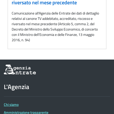
riversato nel mese precedente
Comunicazione all'Agenzia delle Entrate dei dati di dettaglio
relativi al canone TV addebitato, accreditato, riscosso e
riversato nel mese precedente (Articolo 5, comma 2, del
Decreto del Ministro dello Sviluppo Economico, di concerto
con il Ministro dell'Economia e delle Finanze, 13 maggio
2016, n. 94)
Informazioni
sul
sito
dell'Agenzia
L'Agenzia
delle
Entrate
Chi siamo
Amministrazione trasparente