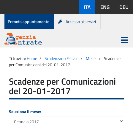
Salta
Lingue
ITA
ENG
DEU
al
disponibili:
contenuto
Menu
Prenota appuntamento
Accesso ai servizi
di
servizio
Apri
menu
Menu
Portale
princip
Agenzia
principale
Ti trovi in:
Home
Scadenzario Fiscale
Mese
Scadenze
Entrate
per Comunicazioni del 20-01-2017
Scadenze per Comunicazioni
del 20-01-2017
Seleziona il mese: