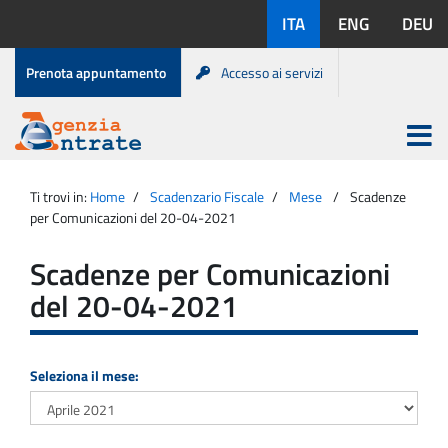
Salta
Lingue
ITA
ENG
DEU
al
disponibili:
contenuto
Menu
Prenota appuntamento
Accesso ai servizi
di
servizio
Apri
menu
Menu
Portale
princip
Agenzia
principale
Ti trovi in:
Home
Scadenzario Fiscale
Mese
Scadenze
Entrate
per Comunicazioni del 20-04-2021
Scadenze per Comunicazioni
del 20-04-2021
Seleziona il mese: