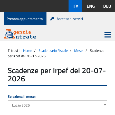
Salta
Lingue
ITA
ENG
DEU
al
disponibili:
contenuto
Menu
Prenota appuntamento
Accesso ai servizi
di
servizio
Apri
menu
Menu
Portale
princip
Agenzia
principale
Ti trovi in:
Home
Scadenzario Fiscale
Mese
Scadenze
Entrate
per Irpef del 20-07-2026
Scadenze per Irpef del 20-07-
2026
Seleziona il mese: