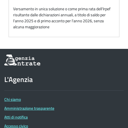
Versamento in unica soluzione o come prima rata dell'Irpef
risultante dalle dichiarazioni annuali, a titolo di saldo per
l'anno 2025 e di primo acconto per l'anno 2026, senza
alcuna maggiorazione
Informazioni
sul
sito
dell'Agenzia
L'Agenzia
delle
Entrate
Chi siamo
Amministrazione trasparente
Atti di notifica
Accesso civico