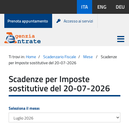
Salta
Lingue
ITA
ENG
DEU
al
disponibili:
contenuto
Menu
Prenota appuntamento
Accesso ai servizi
di
servizio
Apri
menu
Menu
Portale
princip
Agenzia
principale
Ti trovi in:
Home
Scadenzario Fiscale
Mese
Scadenze
Entrate
per Imposte sostitutive del 20-07-2026
Scadenze per Imposte
sostitutive del 20-07-2026
Seleziona il mese: