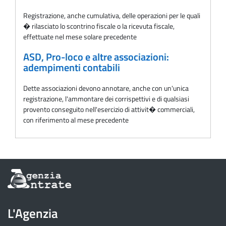
Registrazione, anche cumulativa, delle operazioni per le quali
� rilasciato lo scontrino fiscale o la ricevuta fiscale,
effettuate nel mese solare precedente
ASD, Pro-loco e altre associazioni:
adempimenti contabili
Dette associazioni devono annotare, anche con un'unica
registrazione, l'ammontare dei corrispettivi e di qualsiasi
provento conseguito nell'esercizio di attivit� commerciali,
con riferimento al mese precedente
Informazioni
sul
sito
dell'Agenzia
L'Agenzia
delle