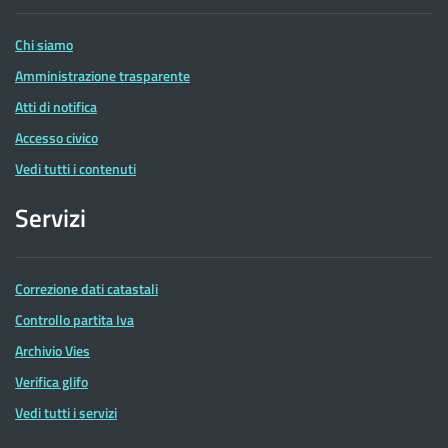
Entrate
Chi siamo
Amministrazione trasparente
Atti di notifica
Accesso civico
Vedi tutti i contenuti
Servizi
Correzione dati catastali
Controllo partita Iva
Archivio Vies
Verifica glifo
Vedi tutti i servizi