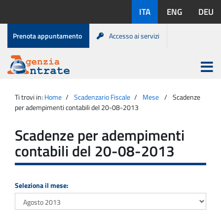
Salta
Lingue
ITA
ENG
DEU
al
disponibili:
contenuto
Menu
Prenota appuntamento
Accesso ai servizi
di
servizio
Apri
menu
Menu
Portale
princip
Agenzia
principale
Ti trovi in:
Home
Scadenzario Fiscale
Mese
Scadenze
Entrate
per adempimenti contabili del 20-08-2013
Scadenze per adempimenti
contabili del 20-08-2013
Seleziona il mese: