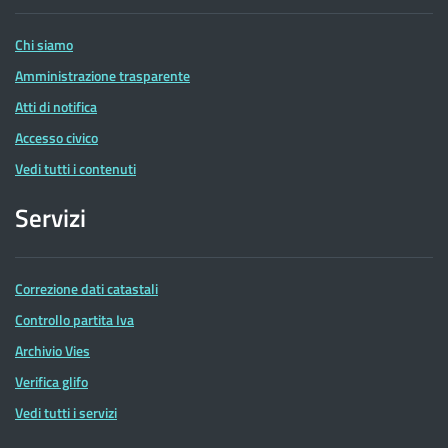
Entrate
Chi siamo
Amministrazione trasparente
Atti di notifica
Accesso civico
Vedi tutti i contenuti
Servizi
Correzione dati catastali
Controllo partita Iva
Archivio Vies
Verifica glifo
Vedi tutti i servizi