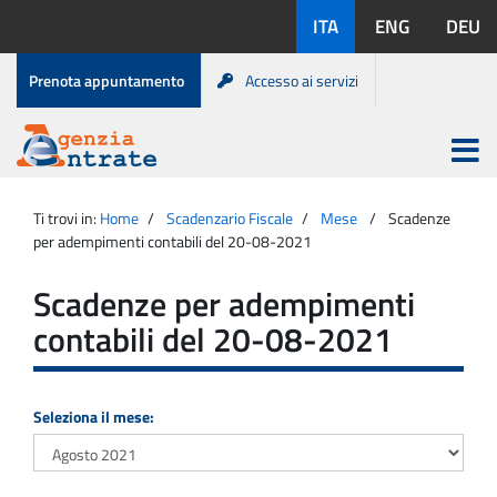
Salta
Lingue
ITA
ENG
DEU
al
disponibili:
contenuto
Menu
Prenota appuntamento
Accesso ai servizi
di
servizio
Apri
menu
Menu
Portale
princip
Agenzia
principale
Ti trovi in:
Home
Scadenzario Fiscale
Mese
Scadenze
Entrate
per adempimenti contabili del 20-08-2021
Scadenze per adempimenti
contabili del 20-08-2021
Seleziona il mese: