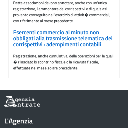
Dette associazioni devono annotare, anche con un'unica
registrazione, l'ammontare dei corrispettivi e di qualsiasi
provento conseguito nell'esercizio di attivit� commerciali,
con riferimento al mese precedente
Esercenti commercio al minuto non
obbligati alla trasmissione telematica dei
corrispettivi : adempimenti contabili
Registrazione, anche cumulativa, delle operazioni per le quali
� rilasciato lo scontrino fiscale o la ricevuta fiscale,
effettuate nel mese solare precedente
Informazioni
sul
sito
dell'Agenzia
L'Agenzia
delle