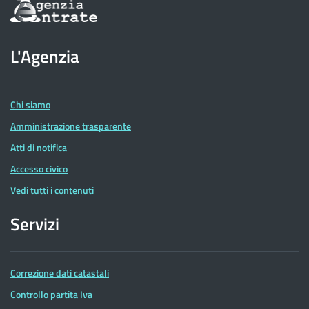
Informazioni
sul
sito
dell'Agenzia
L'Agenzia
delle
Entrate
Chi siamo
Amministrazione trasparente
Atti di notifica
Accesso civico
Vedi tutti i contenuti
Servizi
Correzione dati catastali
Controllo partita Iva