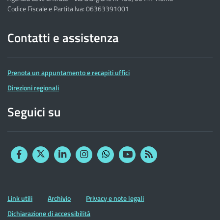
Codice Fiscale e Partita Iva: 06363391001
Contatti e assistenza
Prenota un appuntamento e recapiti uffici
Direzioni regionali
Seguici su
Facebook
Twitter
Linkedin
Instagram
YouTube
RSS
Whatsapp
Altre
Link utili
Archivio
Privacy e note legali
informazioni
Dichiarazione di accessibilità