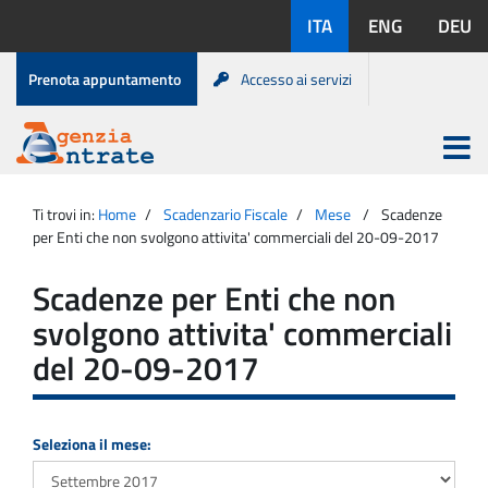
Salta
Lingue
ITA
ENG
DEU
al
disponibili:
contenuto
Menu
Prenota appuntamento
Accesso ai servizi
di
servizio
Apri
menu
Menu
Portale
princip
Agenzia
principale
Ti trovi in:
Home
Scadenzario Fiscale
Mese
Scadenze
Entrate
per Enti che non svolgono attivita' commerciali del 20-09-2017
Scadenze per Enti che non
svolgono attivita' commerciali
del 20-09-2017
Seleziona il mese: